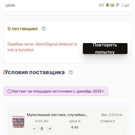
от
4
₽
/ шт
.10
ЦЕНА
О поставщике
Ошибка сети: AbortSignal.timeout is
Повторить
not a function
попытку
Условия поставщика
Листинг на площадке-источнике с:
декабрь 2025 г.
Мультяшные ластики, случайный выбор (1 шт.); для оформления заказа необходимо кратное 48 в средней коробке.
Вес: 0.010 кг
4
.43