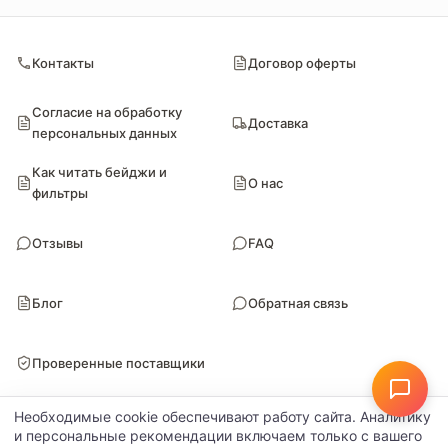
Контакты
Договор оферты
Согласие на обработку
Доставка
персональных данных
Как читать бейджи и
О нас
фильтры
Отзывы
FAQ
Блог
Обратная связь
Проверенные поставщики
Необходимые cookie обеспечивают работу сайта. Аналитику
и персональные рекомендации включаем только с вашего
© Поставкин 2026
ООО «Блитури» · ИНН 9102052170 · ОГРН 1149102107461