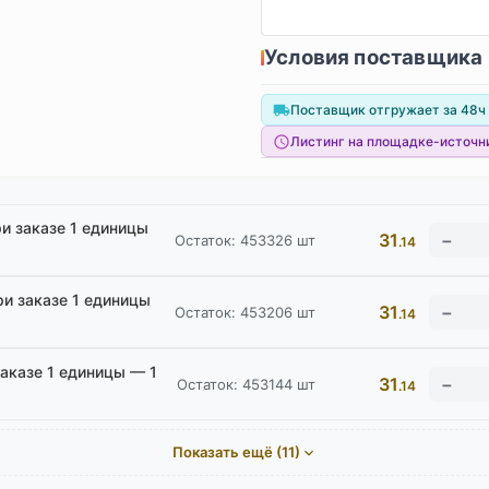
Условия поставщика
Поставщик отгружает за 48ч
Листинг на площадке-источн
и заказе 1 единицы
31
Остаток:
453326
шт
.14
ри заказе 1 единицы
31
Остаток:
453206
шт
.14
заказе 1 единицы — 1
31
Остаток:
453144
шт
.14
Показать ещё (11)