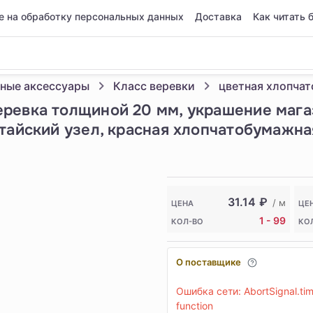
е на обработку персональных данных
Доставка
Как читать 
ные аксессуары
Класс веревки
ревка толщиной 20 мм, украшение магаз
итайский узел, красная хлопчатобумажна
31.14
₽
/ м
ЦЕНА
ЦЕ
1 - 99
КОЛ-ВО
КО
О поставщике
Ошибка сети: AbortSignal.time
function