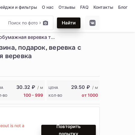
бейджи и фильтры
О нас
Отзывы
FAQ
Контакты
Блог
Найти
Поиск по фото
цветная хлопчатобумажная веревка толщиной 20 мм, украшение магазина, подарок, веревка с узлом из 10 000 символов, китайский узел, красная хлопчатобумажная веревка
ина, подарок, веревка с
я веревка
30.32
₽
29.50
₽
/ м
/ м
НА
ЦЕНА
100 - 999
от 1000
Л-ВО
КОЛ-ВО
out is not a
Повторить
попытку