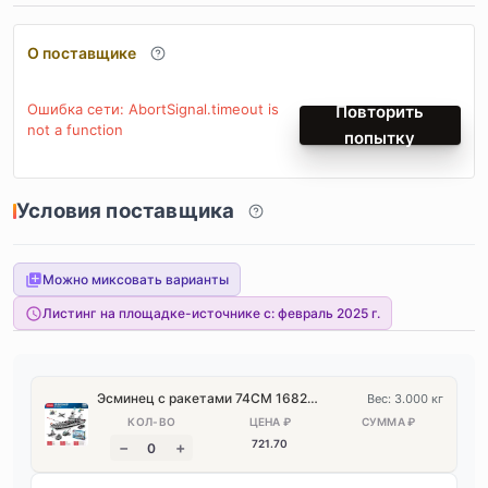
О поставщике
Ошибка сети: AbortSignal.timeout is
Повторить
not a function
попытку
Условия поставщика
Можно миксовать варианты
Листинг на площадке-источнике с:
февраль 2025 г.
Эсминец с ракетами 74CM 1682PCS 6 в 1 [Подарочный набор в ручной коробке]
Вес: 3.000 кг
721
.70