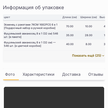
Информация об упаковке
цвет
Длина (см)
Ширина (см)
Высот
Эсминец с ракетами 74CM 1682PCS 6 в 1
70.00
10.00
45
[Подарочный набор в ручной коробке]
Фуцзяньский авианосец 8 в 1 (32 см) 546
35.00
28.00
10
шт. [в пакете]
Фуцзяньский авианосец 8 в 1 (32 см) —
40.00
8.00
30
546 шт. [в цветной коробке]
Показать ещё (25)
Фото
Характеристики
Доставка
Отзывы