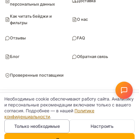
Доставка
персональных данных
Как читать бейджи и
О нас
фильтры
Отзывы
FAQ
Блог
Обратная связь
Проверенные поставщики
© Поставкин 2026
ООО «Блитури» · ИНН 9102052170 · ОГРН 1149102107461
Необходимые cookie обеспечивают работу сайта. Аналитику
Настройки данных
Политика конфиденциальности
и персональные рекомендации включаем только с вашего
согласия. Подробнее — в нашей
Политике
конфиденциальности
.
Только необходимые
Настроить