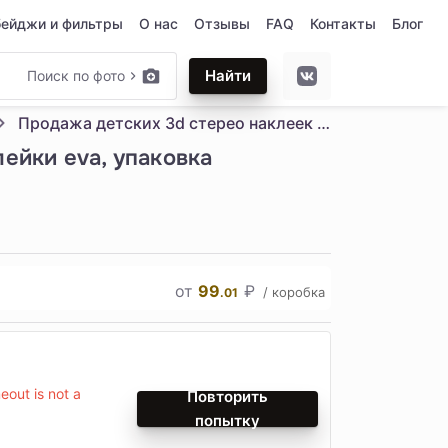
бейджи и фильтры
О нас
Отзывы
FAQ
Контакты
Блог
Найти
Поиск по фото
Продажа детских 3d стерео наклеек ручной работы "сделай сам", наклейки eva, упаковка материалов для детского сада, развивающие игрушки
лейки eva, упаковка
от
99
₽
/ коробка
.01
out is not a
Повторить
попытку