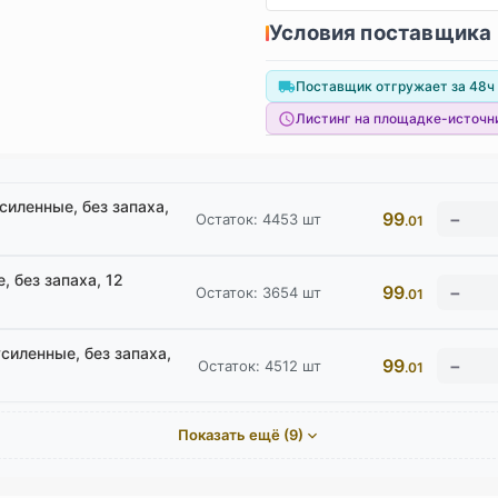
Условия поставщика
Поставщик отгружает за 48ч
Листинг на площадке-источн
силенные, без запаха,
99
Остаток:
4453
шт
.01
 без запаха, 12
99
Остаток:
3654
шт
.01
иленные, без запаха,
99
Остаток:
4512
шт
.01
Показать ещё (9)