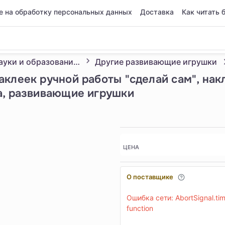
е на обработку персональных данных
Доставка
Как читать 
Головоломки, науки и образования игрушки
Другие развивающие игрушки
клеек ручной работы "сделай сам", нак
а, развивающие игрушки
ЦЕНА
О поставщике
Ошибка сети: AbortSignal.time
function