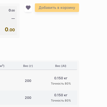
Добавить в корзину
0
.00
—
0
.00
3
см
)
Вес (г)
Вес (AI)
0.150 кг
200
Точность 80%
0.150 кг
200
Точность 80%