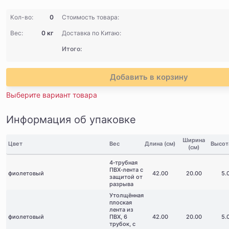
Кол-во:
0
Стоимость товара:
Вес:
0 кг
Доставка по Китаю:
Итого:
Добавить в корзину
Выберите вариант товара
Информация об упаковке
Ширина
Цвет
Вес
Длина (см)
Высота
(см)
4‑трубная
ПВХ‑лента с
фиолетовый
42.00
20.00
5.
защитой от
разрыва
Утолщённая
плоская
лента из
фиолетовый
ПВХ, 6
42.00
20.00
5.
трубок, с