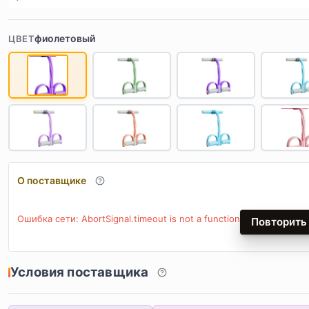
фиолетовый
ЦВЕТ
О поставщике
Ошибка сети: AbortSignal.timeout is not a function
Повторить
Условия поставщика