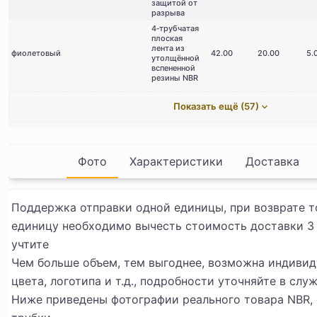
защитой от
разрыва
4‑трубчатая
плоская
лента из
фиолетовый
42.00
20.00
5.
утолщённой
вспененной
резины NBR
Показать ещё (57)
Фото
Характеристики
Доставка
Поддержка отправки одной единицы, при возврате т
единицу необходимо вычесть стоимость доставки 3 
учтите
Чем больше объем, тем выгоднее, возможна индивид
цвета, логотипа и т.д., подробности уточняйте в сл
Ниже приведены фотографии реального товара NBR, 