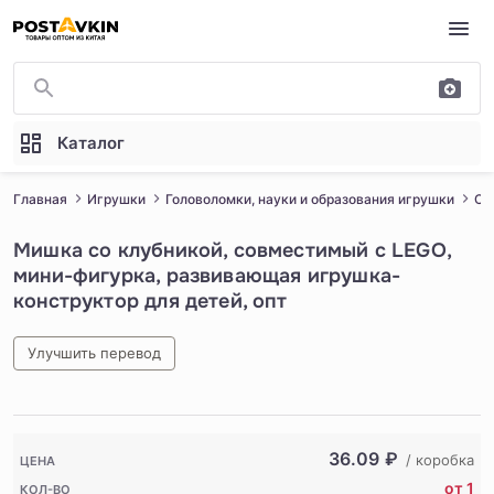
Перейти к основному содержимому
Каталог
Главная
Игрушки
Головоломки, науки и образования игрушки
Ст
Мишка со клубникой, совместимый с LEGO,
мини-фигурка, развивающая игрушка-
конструктор для детей, опт
Улучшить перевод
1
/
5
36.09
₽
/ коробка
ЦЕНА
от 1
КОЛ-ВО