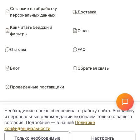
Согласие на обработку
Доставка
персональных данных
Как читать бейджи и
О нас
фильтры
Отзывы
FAQ
Блог
Обратная связь
Проверенные поставщики
© Поставкин 2026
ООО «Блитури» · ИНН 9102052170 · ОГРН 1149102107461
Необходимые cookie обеспечивают работу сайта. Аналитику
Настройки данных
Политика конфиденциальности
и персональные рекомендации включаем только с вашего
согласия. Подробнее — в нашей
Политике
конфиденциальности
.
Только необходимые
Настроить