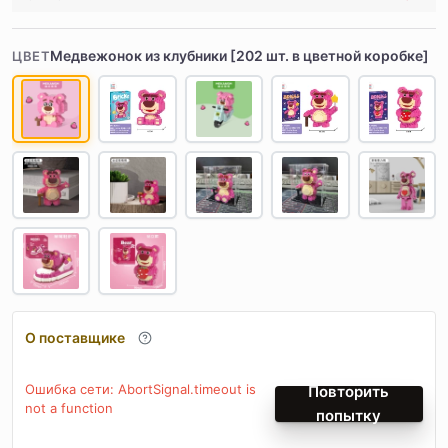
Медвежонок из клубники [202 шт. в цветной коробке]
ЦВЕТ
О поставщике
Ошибка сети: AbortSignal.timeout is
Повторить
not a function
попытку