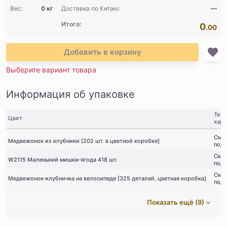
Вес:
0 кг
Доставка по Китаю:
—
Итого:
0
.00
Добавить в корзину
Выберите вариант товара
Информация об упаковке
Тех
Цвет
хара
Смот
Медвежонок из клубники [202 шт. в цветной коробке]
под
Смот
W2115 Маленький мишка-ягода 418 шт.
под
Смот
Медвежонок‑клубничка на велосипеде [325 деталей, цветная коробка]
под
Показать ещё (9)